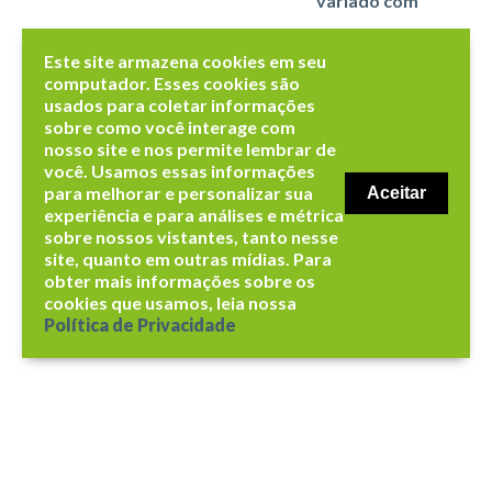
variado com
alimentação de
qualidade, além
de possibilitar a
compra de
opcionais para
compor sua
refeição.
UMA REFEIÇÃO